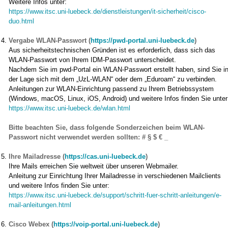
Weitere Infos unter:
https://www.itsc.uni-luebeck.de/dienstleistungen/it-sicherheit/cisco-
duo.html
Vergabe WLAN-Passwort (
https://pwd-portal.uni-luebeck.de
)
Aus sicherheitstechnischen Gründen ist es erforderlich, dass sich das
WLAN-Passwort von Ihrem IDM-Passwort unterscheidet.
Nachdem Sie im pwd-Portal ein WLAN-Passwort erstellt haben, sind Sie i
der Lage sich mit dem „UzL-WLAN“ oder dem „Eduroam“ zu verbinden.
Anleitungen zur WLAN-Einrichtung passend zu Ihrem Betriebssystem
(Windows, macOS, Linux, iOS, Android) und weitere Infos finden Sie unter
https://www.itsc.uni-luebeck.de/wlan.html
Bitte beachten Sie, dass folgende Sonderzeichen beim WLAN-
Passwort nicht verwendet werden sollten: # § $ € _
Ihre Mailadresse (
https://cas.uni-luebeck.de
)
Ihre Mails erreichen Sie weltweit über unseren Webmailer.
Anleitung zur Einrichtung Ihrer Mailadresse in verschiedenen Mailclients
und weitere Infos finden Sie unter:
https://www.itsc.uni-luebeck.de/support/schritt-fuer-schritt-anleitungen/e-
mail-anleitungen.html
Cisco Webex (
https://voip-portal.uni-luebeck.de
)