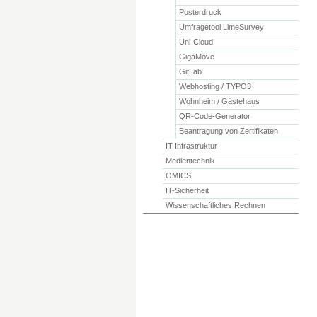
Posterdruck
Umfragetool LimeSurvey
Uni-Cloud
GigaMove
GitLab
Webhosting / TYPO3
Wohnheim / Gästehaus
QR-Code-Generator
Beantragung von Zertifikaten
IT-Infrastruktur
Medientechnik
OMICS
IT-Sicherheit
Wissenschaftliches Rechnen