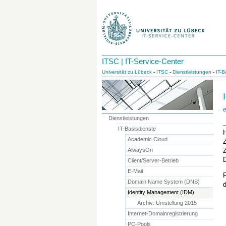
ITSC | IT-Service-Center
Universität zu Lübeck
-
ITSC
-
Dienstleistungen
-
IT-B
e
Dienstleistungen
IT-Basisdienste
H
Academic Cloud
Z
AlwaysOn
Z
Client/Server-Betrieb
E-Mail
F
Domain Name System (DNS)
d
Identity Management (IDM)
Archiv: Umstellung 2015
Internet-Domainregistrierung
PC-Pools