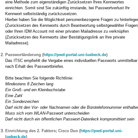
eine Methode zum eigenständigen Zurücksetzen Ihres Kennwortes
einrichten. Somit sind Sie zukünftig imstande, bei Passwortverlust Ihr
Kennwort selbstständig zurückzusetzen.
Hierbei haben Sie die Möglichkeit personenbezogene Fragen zu hinterlege
(Zurücksetzen des Kennworts durch Beantwortung selbstgewählter Fragen
oder Ihren IDM Account mit einer privaten Mailadresse zu verknüpfen
(Zurücksetzen des Kennworts über Bestätigungslink an Ihre private
Mailadresse).
Passwortänderung (
https://pwd-portal.uni-luebeck.de
)
Das ITSC empfiehlt die Vergabe eines individuellen Passworts unmittelbar
nach Erhalt des Passwortbriefes.
Bitte beachten Sie folgende Richtlinie:
Mindestens 8 Zeichen lang
Ein Groß- und ein Kleinbuchstabe
Eine Zahl
Ein Sonderzeichen
Darf nicht den Vor- oder Nachnamen oder die Bürotelefonnummer enthalte
Muss sich vom WLAN-Passwort unterscheiden
Darf nicht durch ein öffentlichen Passwort-Datenleck kompromittiert sein
Einrichtung des 2. Faktors; Cisco Duo (
https://pwd-portal.uni-
luebeck.de
)