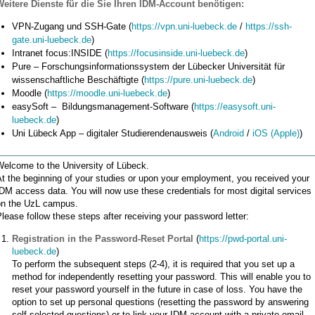
Weitere Dienste für die Sie Ihren IDM-Account benötigen:
VPN-Zugang und SSH-Gate (
https://vpn.uni-luebeck.de
/
https://ssh-
gate.uni-luebeck.de
)
Intranet focus:INSIDE (
https://focusinside.uni-luebeck.de
)
Pure – Forschungsinformationssystem der Lübecker Universität für
wissenschaftliche Beschäftigte (
https://pure.uni-luebeck.de
)
Moodle (
https://moodle.uni-luebeck.de
)
easySoft – Bildungsmanagement-Software (
https://easysoft.uni-
luebeck.de
)
Uni Lübeck App – digitaler Studierendenausweis (
Android
/
iOS (Apple)
)
Welcome to the University of Lübeck.
t the beginning of your studies or upon your employment, you received your
DM access data. You will now use these credentials for most digital services
on the UzL campus.
lease follow these steps after receiving your password letter:
Registration in the Password-Reset Portal
(
https://pwd-portal.uni-
luebeck.de
)
To perform the subsequent steps (2-4), it is required that you set up a
method for independently resetting your password. This will enable you to
reset your password yourself in the future in case of loss. You have the
option to set up personal questions (resetting the password by answering
self-selected questions) or to link your IDM account with a private email