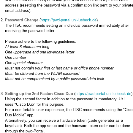
address (resetting the password via a confirmation link sent to your privat
email address).
Password Change
(
https://pwd-portal.uni-luebeck.de
)
The ITSC recommends setting an individual password immediately after
receiving the password letter.
Please adhere to the following guidelines:
At least 8 characters long
One uppercase and one lowercase letter
One number
One special character
Must not contain your first or last name or office phone number
Must be different from the WLAN password
Must not be compromised by a public password data leak
Setting up the 2nd Factor: Cisco Duo
(
https://pwd-portal.uni-luebeck.de
)
Using the second factor in addition to the password is mandatory. UzL
uses "Cisco Duo" for this purpose.
For a comfortable user experience, the ITSC recommends using the "Cisc
Duo Mobile" app.
Alternatively, you can receive a hardware token (code generator as a
keychain). Both the app setup and the hardware token order can be done
through the pwd-Portal.