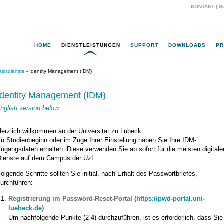
KONTAKT
|
S
HOME
DIENSTLEISTUNGEN
SUPPORT
DOWNLOADS
PR
asisdienste
- Identity Management (IDM)
Identity Management (IDM)
nglish version below
erzlich willkommen an der Universität zu Lübeck.
u Studienbeginn oder im Zuge Ihrer Einstellung haben Sie Ihre IDM-
ugangsdaten erhalten. Diese verwenden Sie ab sofort für die meisten digitale
Dienste auf dem Campus der UzL.
olgende Schritte sollten Sie initial, nach Erhalt des Passwortbriefes,
urchführen:
Registrierung im Password-Reset-Portal (
https://pwd-portal.uni-
luebeck.de
)
Um nachfolgende Punkte (2-4) durchzuführen, ist es erforderlich, dass Sie