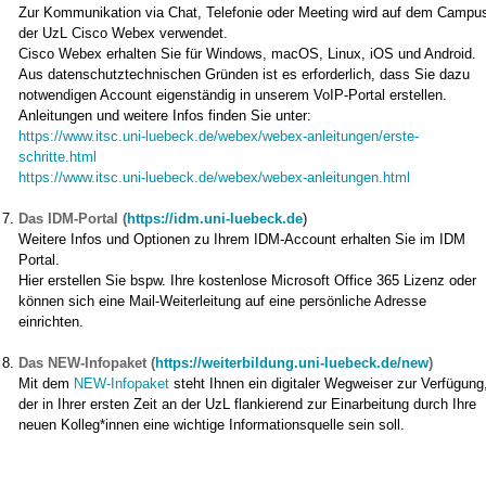
Zur Kommunikation via Chat, Telefonie oder Meeting wird auf dem Campu
der UzL Cisco Webex verwendet.
Cisco Webex erhalten Sie für Windows, macOS, Linux, iOS und Android.
Aus datenschutztechnischen Gründen ist es erforderlich, dass Sie dazu
notwendigen Account eigenständig in unserem VoIP-Portal erstellen.
Anleitungen und weitere Infos finden Sie unter:
https://www.itsc.uni-luebeck.de/webex/webex-anleitungen/erste-
schritte.html
https://www.itsc.uni-luebeck.de/webex/webex-anleitungen.html
Das IDM-Portal (
https://idm.uni-luebeck.de
)
Weitere Infos und Optionen zu Ihrem IDM-Account erhalten Sie im IDM
Portal.
Hier erstellen Sie bspw. Ihre kostenlose Microsoft Office 365 Lizenz oder
können sich eine Mail-Weiterleitung auf eine persönliche Adresse
einrichten.
Das NEW-Infopaket
(
https://weiterbildung.uni-luebeck.de/new
)
Mit dem
NEW-Infopaket
steht Ihnen ein digitaler Wegweiser zur Verfügung
der in Ihrer ersten Zeit an der UzL flankierend zur Einarbeitung durch Ihre
neuen Kolleg*innen eine wichtige Informationsquelle sein soll.