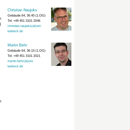
Christian Naujoks
Gebäude 64, 36.40 (1.OG)
n
Tel. +49 451 3101 2046
)
christian.naujoks(at)uni-
luebeck.de
Martin Behr
Gebäude 64, 36.10 (1.OG)
Tel. +49 451 3101 2021
martin.behr(at)uni-
luebeck.de
n