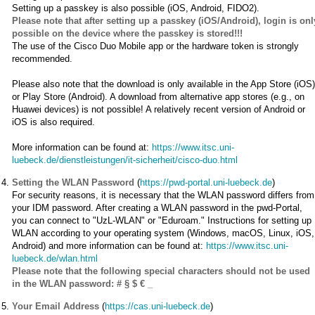
Setting up a passkey is also possible (iOS, Android, FIDO2).
Please note that after setting up a passkey (iOS/Android), login is onl
possible on the device where the passkey is stored!!!
The use of the Cisco Duo Mobile app or the hardware token is strongly
recommended.
Please also note that the download is only available in the App Store (iOS
or Play Store (Android). A download from alternative app stores (e.g., on
Huawei devices) is not possible! A relatively recent version of Android or
iOS is also required.
More information can be found at:
https://www.itsc.uni-
luebeck.de/dienstleistungen/it-sicherheit/cisco-duo.html
Setting the WLAN Password
(
https://pwd-portal.uni-luebeck.de
)
For security reasons, it is necessary that the WLAN password differs from
your IDM password. After creating a WLAN password in the pwd-Portal,
you can connect to "UzL-WLAN" or "Eduroam." Instructions for setting up
WLAN according to your operating system (Windows, macOS, Linux, iOS,
Android) and more information can be found at:
https://www.itsc.uni-
luebeck.de/wlan.html
Please note that the following special characters should not be used
in the WLAN password: # § $ € _
Your Email Address
(
https://cas.uni-luebeck.de
)