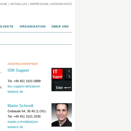
UCHE
|
AKTUELLES
|
IMPRESSUM
|
DATENSCHUTZ
OJEKTE
ORGANISATION
ÜBER UNS
ANSPRECHPARTNER
IDM Support
Tel. +49 451 3101 0888
itsc.support-idm(at)uni-
n
luebeck.de
Martin Schmidt
Gebäude 64, 36.40 (1.OG)
Tel. +49 451 3101 2036
martin.schmidt(at)uni-
luebeck.de