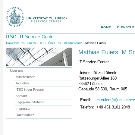
HOME
DIENSTLE
ITSC | IT-Service-Center
Universität zu Lübeck
-
ITSC
-
Über uns
-
Mitarbeitende
- Mathias Eulers
Mathias Eulers
, M.Sc
IT-Service-Center
Über uns
Universität zu Lübeck
Mitarbeitende
Ratzeburger Allee 160
Aktuelles
23562
Lübeck
Gebäude 58.500, Raum 005
ITSC in der Presse
Kontakt
Email:
m.eulers(at)uni-luebe
Lagepläne / Anfahrt
Telefon:
+49 451 3101 2048
Impressum
Datenschutz