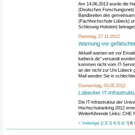
Am 14.06.2013 wurde die Ha
(Deutsches Forschungsnetz)
Bandbreiten des gemeinsam
(Fachhochschule Lübeck) un
Schleswig-Holstein) betragen
Dienstag, 27.11.2012
Warnung vor gefälscht
Aktuell warnen wir vor Emai
luebeck.de" versandt wurden
kommen nicht vom IT-Service
an der nicht zur Uni Lübeck
Mail werden Sie in schlechte
Donnerstag, 03.05.2012
Lübecker IT-Infrastruk
Die IT-Infrastruktur der Univ
Hochschulranking 2012 erneu
Weiterführende Links: CHE
< Vorherige
| 1
| 2
| 3
| 4
| 5
| 6
| 7
| 8
| 