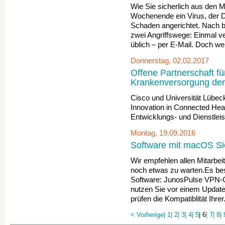
Wie Sie sicherlich aus den 
Wochenende ein Virus, der D
Schaden angerichtet. Nach 
zwei Angriffswege: Einmal ver
üblich – per E-Mail. Doch we
Donnerstag, 02.02.2017
Offene Partnerschaft für
Krankenversorgung der
Cisco und Universität Lübec
Innovation in Connected Hea
Entwicklungs- und Dienstlei
Montag, 19.09.2016
Software mit macOS Sie
Wir empfehlen allen Mitarbe
noch etwas zu warten.Es best
Software: JunosPulse VPN-Cli
nutzen Sie vor einem Update
prüfen die Kompatiblität Ihrer.
< Vorherige
| 1
| 2
| 3
| 4
| 5
| 6
| 7
| 8
| 