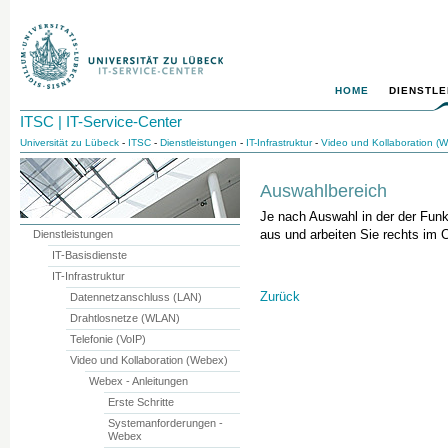
HOME
DIENSTLE
ITSC | IT-Service-Center
Universität zu Lübeck
-
ITSC
-
Dienstleistungen
-
IT-Infrastruktur
-
Video und Kollaboration (
Auswahlbereich
Je nach Auswahl in der der Funkt
aus und arbeiten Sie rechts im C
Dienstleistungen
IT-Basisdienste
IT-Infrastruktur
Zurück
Datennetzanschluss (LAN)
Drahtlosnetze (WLAN)
Telefonie (VoIP)
Video und Kollaboration (Webex)
Webex - Anleitungen
Erste Schritte
Systemanforderungen -
Webex