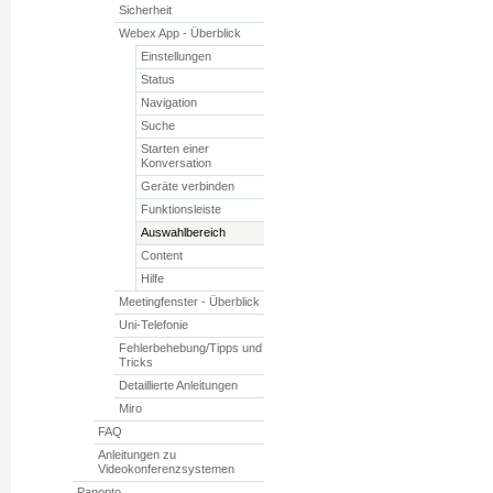
Sicherheit
Webex App - Überblick
Einstellungen
Status
Navigation
Suche
Starten einer
Konversation
Geräte verbinden
Funktionsleiste
Auswahlbereich
Content
Hilfe
Meetingfenster - Überblick
Uni-Telefonie
Fehlerbehebung/Tipps und
Tricks
Detaillierte Anleitungen
Miro
FAQ
Anleitungen zu
Videokonferenzsystemen
Panopto