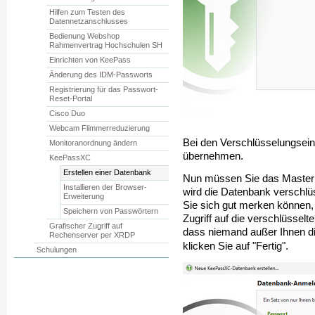
Hilfen zum Testen des
Datennetzanschlusses
Bedienung Webshop
Rahmenvertrag Hochschulen SH
Einrichten von KeePass
Änderung des IDM-Passworts
Registrierung für das Passwort-
Reset-Portal
Cisco Duo
Webcam Flimmerreduzierung
Bei den Verschlüsselungsein
Monitoranordnung ändern
übernehmen.
KeePassXC
Erstellen einer Datenbank
Nun müssen Sie das Masterp
Installieren der Browser-
wird die Datenbank verschlü
Erweiterung
Sie sich gut merken können,
Speichern von Passwörtern
Zugriff auf die verschlüsse
Grafischer Zugriff auf
dass niemand außer Ihnen d
Rechenserver per XRDP
klicken Sie auf
"Fertig".
Schulungen