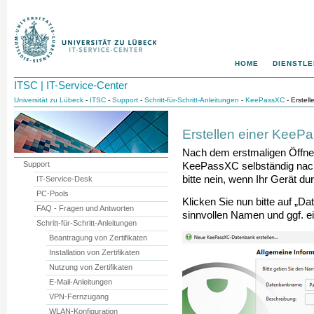
HOME
DIENSTLE
ITSC | IT-Service-Center
Universität zu Lübeck
-
ITSC
-
Support
-
Schritt-für-Schritt-Anleitungen
-
KeePassXC
- Erstel
Erstellen einer Kee
Nach dem erstmaligen Öffnen
Support
KeePassXC selbständig nach
bitte nein, wenn Ihr Gerät du
IT-Service-Desk
PC-Pools
Klicken Sie nun bitte auf „D
FAQ - Fragen und Antworten
sinnvollen Namen und ggf. e
Schritt-für-Schritt-Anleitungen
Beantragung von Zertifikaten
Installation von Zertifikaten
Nutzung von Zertifikaten
E-Mail-Anleitungen
VPN-Fernzugang
WLAN-Konfiguration