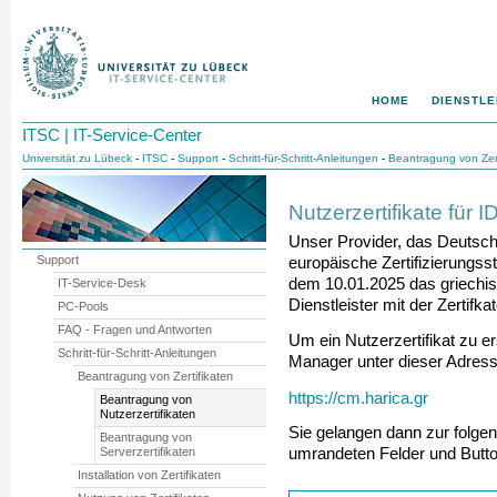
HOME
DIENSTLE
ITSC | IT-Service-Center
Universität zu Lübeck
-
ITSC
-
Support
-
Schritt-für-Schritt-Anleitungen
-
Beantragung von Zert
Nutzerzertifikate für
Unser Provider, das Deutsc
Support
europäische Zertifizierungs
dem 10.01.2025 das griechi
IT-Service-Desk
Dienstleister mit der Zertifka
PC-Pools
FAQ - Fragen und Antworten
Um ein Nutzerzertifikat zu er
Schritt-für-Schritt-Anleitungen
Manager unter dieser Adress
Beantragung von Zertifikaten
https://cm.harica.gr
Beantragung von
Nutzerzertifikaten
Sie gelangen dann zur folgen
Beantragung von
Serverzertifikaten
umrandeten Felder und Butto
Installation von Zertifikaten